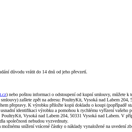
dání důvodu vrátit do 14 dnů od jeho převzetí.
t.cz
) nebo poštou informaci o odstoupení od kupní smlouvy, můžete k 
d smlouvy) zašlete zpět na adresu: PoultryKit, Vysoká nad Labem 204
ěhem přepravy. K výrobku přiložte kopii dokladu o koupi (popřípadě st
 usnadní identifikaci výrobku a pomohou k rychlému vyřízení vašeho 
su: PoultryKit, Vysoká nad Labem 204, 50331 Vysoká nad Labem. V příp
ídla společnosti nebudou vyzvednuty.
 možnému snížení vrácené částky o náklady vynaložené na uvedení zb