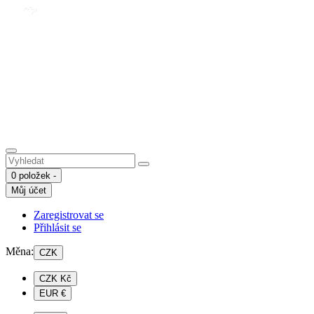
0 položek -
Můj účet
Zaregistrovat se
Přihlásit se
Měna:
CZK
CZK Kč
EUR €