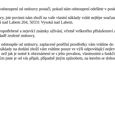
o odstoupení od smlouvy postačí, pokud nám odstoupení odešlete v posl
y, jste povinni nám zboží na vaše vlastní náklady vrátit nejlépe souč
soká nad Labem 204, 50331 Vysoká nad Labem.
eopotřebené a nejevící známky užívání, včetně veškerého příslušenst
kladě zrušené smlouvy.
l odstoupíte od smlouvy, zaplacené peněžní prostředky vám vrátíme do
 náklady na dodání zboží vám vrátíme pouze ve výši odpovídající nejl
 než jak je nutné k obeznámení se s jeho povahou, vlastnostmi a funkčn
kým jsme je od vás přijali, případně jiným způsobem, na kterém se doh