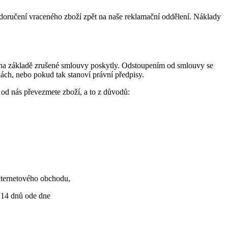
doručení vraceného zboží zpět na naše reklamační oddělení. Náklady
o na základě zrušené smlouvy poskytly. Odstoupením od smlouvy se
ách, nebo pokud tak stanoví právní předpisy.
d nás převezmete zboží, a to z důvodů:
nternetového obchodu,
ě 14 dnů ode dne