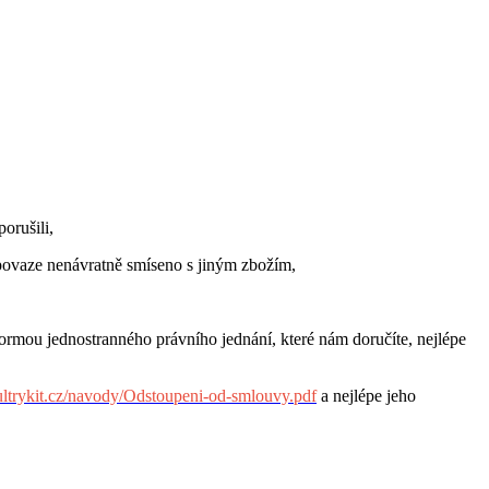
orušili,
 povaze nenávratně smíseno s jiným zbožím,
rmou jednostranného právního jednání, které nám doručíte, nejlépe
ltrykit.cz/navody/Odstoupeni-od-smlouvy.pdf
a nejlépe jeho