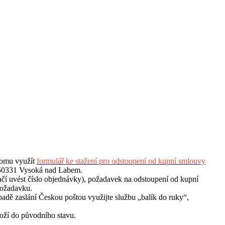
tomu využít
formulář ke stažení pro odstoupení od kupní smlouvy
, 50331 Vysoká nad Labem.
ačí uvést číslo objednávky), požadavek na odstoupení od kupní
požadavku.
adě zaslání Českou poštou využijte službu „balík do ruky“,
oží do původního stavu.