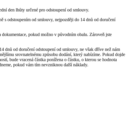
ední den lhůty určené pro odstoupení od smlouvy.
asně s odstoupením od smlouvy, nejpozději do 14 dnů od doručení
ví a dokumentace, pokud možno v původním obalu. Zároveň jste
 14 dnů od doručení odstoupení od smlouvy, ne však dříve než nám
evnějšímu srovnatelnému způsobu dodání, který nabízíme. Pokud dojde
ostí, bude vracená částka ponížena o částku, o kterou se hodnota
odneme, pokud vám tím nevzniknou další náklady.