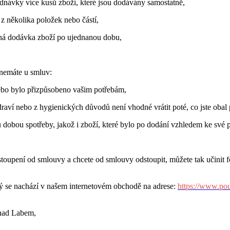
jednávky více kusů zboží, které jsou dodávány samostatně,
 z několika položek nebo částí,
elná dodávka zboží po ujednanou dobu,
nemáte u smluv:
ebo bylo přizpůsobeno vašim potřebám,
aví nebo z hygienických důvodů není vhodné vrátit poté, co jste obal p
ou dobou spotřeby, jakož i zboží, které bylo po dodání vzhledem ke své
oupení od smlouvy a chcete od smlouvy odstoupit, můžete tak učinit fo
ý se nachází v našem internetovém obchodě na adrese:
https://www.pou
 nad Labem,