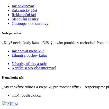
Jak nakupovat
Zákaznický účet
Reklamační řád
Sledování zásilky
Odstoupení od smlouvy
Naše poradna
„Když nevíte kudy kam... Náš tým vám pomůže v rozhodntí. Poradíme
Jak chovat křepelky?
Líhnutí a odchov kuřat
Návody, plánky a rady
Napište si pro více informací
Kontaktujte nás
„My chováme drůbež a křepelky pro radost a užitek. Respektujeme přír
info@poultrykit.cz