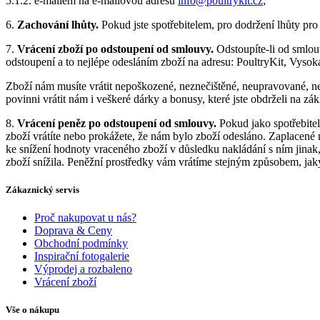
5.1.2. e-mailem na e-mailovou adresu
info@poultrykit.cz
;
6.
Zachování lhůty.
Pokud jste spotřebitelem, pro dodržení lhůty pr
7.
Vrácení zboží po odstoupení od smlouvy.
Odstoupíte-li od smlouv
odstoupení a to nejlépe odesláním zboží na adresu: PoultryKit, Vy
Zboží nám musíte vrátit nepoškozené, neznečištěné, neupravované, n
povinni vrátit nám i veškeré dárky a bonusy, které jste obdrželi na zá
8.
Vrácení peněz po odstoupení od smlouvy.
Pokud jako spotřebite
zboží vrátíte nebo prokážete, že nám bylo zboží odesláno. Zaplacené
ke snížení hodnoty vraceného zboží v důsledku nakládání s ním jinak,
zboží snížila. Peněžní prostředky vám vrátíme stejným způsobem, ja
Zákaznický servis
Proč nakupovat u nás?
Doprava & Ceny
Obchodní podmínky
Inspirační fotogalerie
Výprodej a rozbaleno
Vrácení zboží
Vše o nákupu