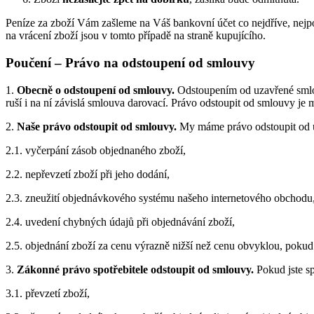
Peníze za zboží Vám zašleme na Váš bankovní účet co nejdříve, nejp
na vrácení zboží jsou v tomto případě na straně kupujícího.
Poučení – Právo na odstoupení od smlouvy
1.
Obecně o odstoupení od smlouvy.
Odstoupením od uzavřené smlouv
ruší i na ní závislá smlouva darovací. Právo odstoupit od smlouvy j
2.
Naše právo odstoupit od smlouvy.
My máme právo odstoupit od u
2.1. vyčerpání zásob objednaného zboží,
2.2. nepřevzetí zboží při jeho dodání,
2.3. zneužití objednávkového systému našeho internetového obchodu
2.4. uvedení chybných údajů při objednávání zboží,
2.5. objednání zboží za cenu výrazně nižší než cenu obvyklou, poku
3.
Zákonné právo spotřebitele odstoupit od smlouvy.
Pokud jste s
3.1. převzetí zboží,