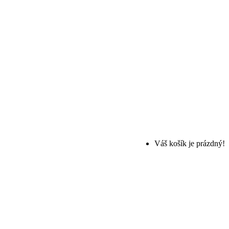
Zahrada
Kutilové
O nákupu
Váš košík je prázdný!