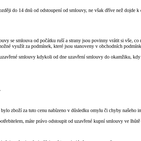
ozději do 14 dnů od odstoupení od smlouvy, ne však dříve než dojde k 
y se smlouva od počátku ruší a strany jsou povinny vrátit si vše, c
e možné využít za podmínek, které jsou stanoveny v obchodních podmínk
zavřené smlouvy kdykoli od dne uzavření smlouvy do okamžiku, kdy o
,
d bylo zboží za tuto cenu nabízeno v důsledku omylu či chyby našeho i
potřebitelem, máte právo odstoupit od uzavřené kupní smlouvy ve lhůt