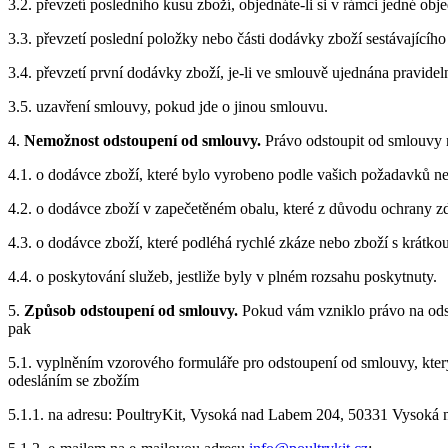
3.2. převzetí posledního kusu zboží, objednáte-li si v rámci jedné ob
3.3. převzetí poslední položky nebo části dodávky zboží sestávajícího
3.4. převzetí první dodávky zboží, je-li ve smlouvě ujednána pravid
3.5. uzavření smlouvy, pokud jde o jinou smlouvu.
4.
Nemožnost odstoupení od smlouvy.
Právo odstoupit od smlouvy 
4.1. o dodávce zboží, které bylo vyrobeno podle vašich požadavků n
4.2. o dodávce zboží v zapečetěném obalu, které z důvodu ochrany zdr
4.3. o dodávce zboží, které podléhá rychlé zkáze nebo zboží s krátk
4.4. o posky­tování služeb, jestliže byly v plném rozsahu poskytnuty.
5.
Způsob odstoupení od smlouvy.
Pokud vám vzniklo právo na odst
pak
5.1. vyplněním vzorového formuláře pro odstoupení od smlouvy, kter
odesláním se zbožím
5.1.1. na adresu: PoultryKit, Vysoká nad Labem 204, 50331 Vysoká