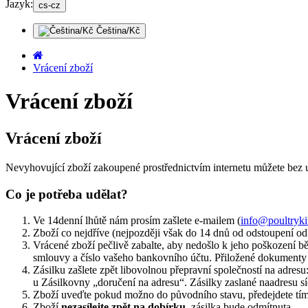
Jazyk:
cs-cz
Čeština/Kč
Vrácení zboží
Vrácení zboží
Vrácení zboží
Nevyhovující zboží zakoupené prostřednictvím internetu můžete bez u
Co je potřeba udělat?
Ve 14denní lhůtě nám prosím zašlete e-mailem (
info@poultryki
Zboží co nejdříve (nejpozději však do 14 dnů od odstoupení o
Vrácené zboží pečlivě zabalte, aby nedošlo k jeho poškození b
smlouvy a číslo vašeho bankovního účtu. Přiložené dokumenty
Zásilku zašlete zpět libovolnou přepravní společností na adre
u Zásilkovny „doručení na adresu“. Zásilky zaslané naadresu s
Zboží uveďte pokud možno do původního stavu, předejdete tím
Zboží
nezasílejte zpět na dobírku
, zásilka bude odmítnuta.