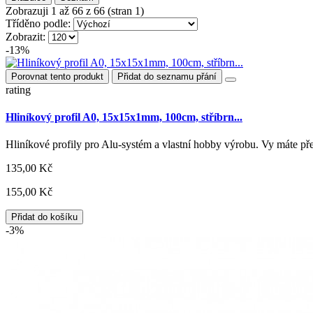
Zobrazuji 1 až 66 z 66 (stran 1)
Tříděno podle:
Zobrazit:
-13%
Porovnat tento produkt
Přidat do seznamu přání
rating
Hliníkový profil A0, 15x15x1mm, 100cm, stříbrn...
Hliníkové profily pro Alu-systém a vlastní hobby výrobu. Vy máte 
135,00 Kč
155,00 Kč
Přidat do košíku
-3%