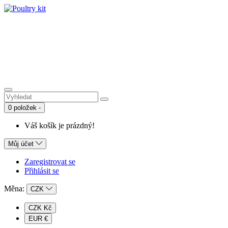
0 položek -
Váš košík je prázdný!
Můj účet
Zaregistrovat se
Přihlásit se
Měna:
CZK
CZK Kč
EUR €