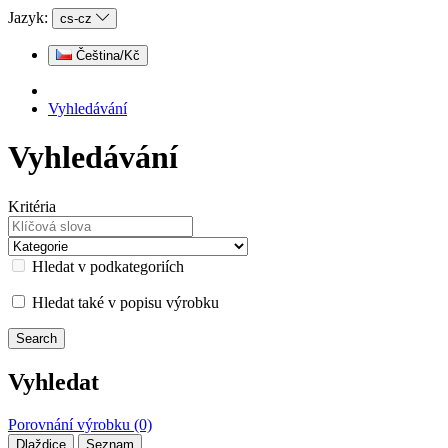
Jazyk:
cs-cz
Čeština/Kč
Vyhledávání
Vyhledávání
Kritéria
Hledat v podkategoriích
Hledat také v popisu výrobku
Vyhledat
Porovnání výrobku (0)
Dlaždice
Seznam