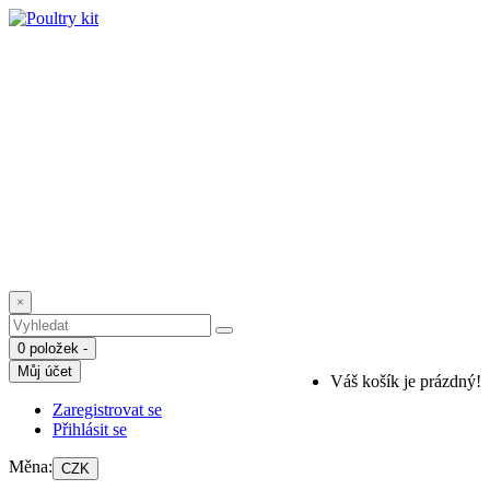
Úvod
Automatická dvířka
Zahrada
Kutilové
O n
0 položek -
Můj účet
Váš košík je prázdný!
Zaregistrovat se
Přihlásit se
Měna:
CZK