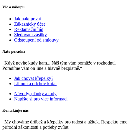
Vše o nákupu
Jak nakupovat
Zákaznický účet
Reklamační řád
Sledování zásilky
Odstoupení od smlouvy
Naše poradna
„Když nevíte kudy kam... Náš tým vám pomůže v rozhodntí.
Poradíme vám on-line a hlavně bezplatně.“
Jak chovat křepelky?
Líhnutí a odchov kuřat
Návody, plánky a rady
Napište si pro více informací
Kontaktujte nás
„My chováme drůbež a křepelky pro radost a užitek. Respektujeme
přírodní zákonitosti a potřeby zvířat."