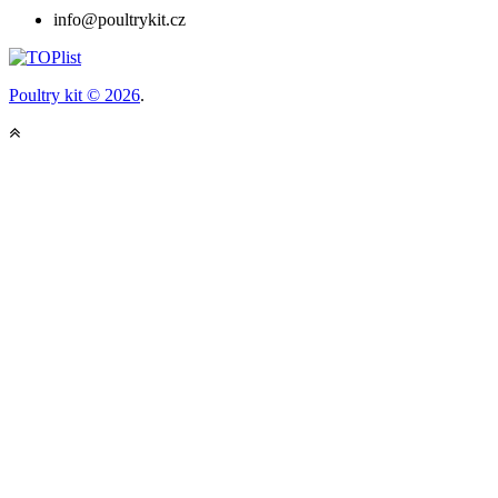
info@poultrykit.cz
Poultry kit © 2026
.