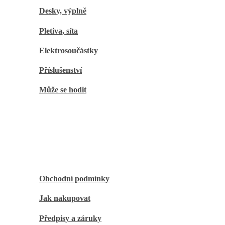
Desky, výplně
Pletiva, síta
Elektrosoučástky
Příslušenství
Může se hodit
O nákupu
Obchodní podmínky
Jak nakupovat
Předpisy a záruky