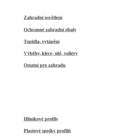
Zahradní osvětlení
Ochranné zahradní obaly
Topidla, vytápění
Výběhy, klece, sítě, voliéry
Ostatní pro zahradu
Kutilové
Hliníkové profily
Plastové spojky profilů