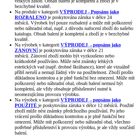
velkých zásob. Obsah balení je kompletní a zboží je v
bezchybné kvalitě.
Na produkt v kategorii
VÝPRODEJ - Popsáno jako
ROZBALENO
je poskytována záruka v délce 24
měsíců. Výrobek byl pouze rozbalený a může mít poškozený
nebo náhradní obal, např. z důvodu nafocení zboží do našeho
katalogu. Obsah balení je kompletní a zboží je v bezchybné
kvalitě.
Na výrobek v kategorii
VÝPRODEJ - popsáno jako
ZÁNOVN
Í
je poskytována záruka v délce 21
měsíců. Zánovní zboží mohlo být vyzkoušeno nebo
krátkodobě používáno. Může nést známky lehkých
estetických vad (např. drobné škrábance), které ale vizuálně
příliš neruší a nemají žádný vliv na použitelnost. Zboží prošlo
důkladnou kontrolou a je plně funkční bez omezení. Může mít
poškozený nebo náhradní obal, obsah balení nemusí být
kompletní, ale vždy obsahuje příslušenství nutné k
neomezujícímu provozu výrobku.
Na výrobek v kategorii
VÝPRODEJ - popsáno jako
POUŽITÉ
je poskytována záruka v délce 12 měsíců. Použité
zboží může nést známky předchozího používání. Po jeho
vrácení prošlo důkladnou kontrolou a je plně funkční bez
omezení. Může mít poškozený nebo náhradní obal, všechno
potřebné příslušenství k provozu výrobku, je ale vždy součástí
balení.