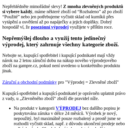
Nepřehlédněte mimořádné slevy!
Z mnoha zlevněných produktů
si vybere každý
, máme některé zboží od “Rozbaleno” až po zboží
“Použité” nebo jen potřebujeme vyčistit sklad od kurníků přes
vytápění a osvětlení až po napáječky a jejich doplňky. Dobrý
hospodář ví, že
posezónní výprodej
využijete v příštím roce.
Nepřemýšlej dlouho a využij tento jedinečný
výprodej, který zahrnuje všechny kategorie zboží.
Nebojte se, kupující spotřebitel i kupující podnikatel mají vždy
nárok na 2 letou záruční dobu na nákup nového výprodejového
zboží na gampre.cz, pokud není uvedeno u konkrétního produktu
jinak.
Záruční a obchodní podmínky
pro "Výprodej = Zlevněné zboží"
Kupující-spotřebitel a kupující-podnikatel je oprávněn uplatnit právo
z vady, u „Zlevněného zboží“ zboží dle pravidel níže.
Na produkt v kategorii
VÝPRODEJ
bez dalšího popisu je
poskytována záruka v délce 24 měsíců. Výrobek je nový,
nepoužitý, byl maximálně pouze rozbalený a prostě jsme se
rozhodli vyčistit sklad, např. z důvodu ukončení prodeje nebo