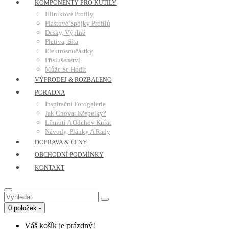
KOMPONENTY PRO KUTILY
Hliníkové Profily
Plastové Spojky Profilů
Desky, Výplně
Pletiva, Síta
Elektrosoučástky
Příslušenství
Může Se Hodit
VÝPRODEJ & ROZBALENO
PORADNA
Inspirační Fotogalerie
Jak Chovat Křepelky?
Líhnutí A Odchov Kuřat
Návody, Plánky A Rady
DOPRAVA & CENY
OBCHODNÍ PODMÍNKY
KONTAKT
0 položek -
Váš košík je prázdný!