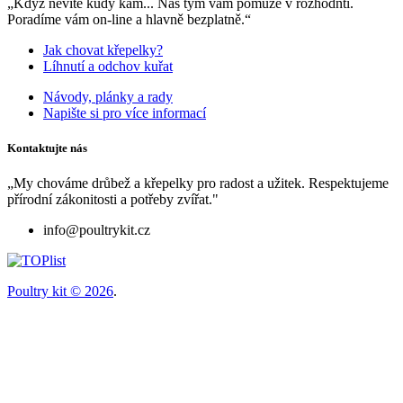
„Když nevíte kudy kam... Náš tým vám pomůže v rozhodntí.
Poradíme vám on-line a hlavně bezplatně.“
Jak chovat křepelky?
Líhnutí a odchov kuřat
Návody, plánky a rady
Napište si pro více informací
Kontaktujte nás
„My chováme drůbež a křepelky pro radost a užitek. Respektujeme
přírodní zákonitosti a potřeby zvířat."
info@poultrykit.cz
Poultry kit © 2026
.