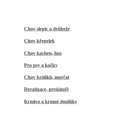
Domácí chov
Chov slepic a drůbeže
Chov křepelek
Chov kachen, hus
Pro psy a kočky
Chov králíků, morčat
Deratizace, predátoři
Krmivo a krmné doplňky
Zahrada