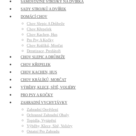
SAMOSTATNÉ STROJKY NA DVÍŘKA
SADY STROJKŮ A DVÍŘEK
DOMÁCÍ CHOV
Chov Slepic A Drůbeže
Chov Křepelek
Chov Kachen, Hus
Pro Psy A Kočky
Chov Králíků, Morčat
Deratizace, Predátoři
CHOV SLEPIC A DRŮBEŽE
CHOV KŘEPELEK
CHOV KACHEN, HUS
CHOV KRÁLÍKŮ, MORČAT
VÝBĚHY, KLECE, SÍTĚ, VOLIÉRY
PRO PSY A KOČKY
ZAHRADNÍ VYCHYTÁVKY
Zahradní Osvětlení
Ochranné Zahradní Obaly
Topidla, Vytápění
Výběhy, Klece, Sítě, Voliéry
Ostatní Pro Zahradu