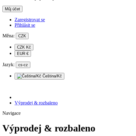
Můj účet
Zaregistrovat se
Přihlásit se
Měna:
CZK
CZK Kč
EUR €
Jazyk:
cs-cz
Čeština/Kč
Výprodej & rozbaleno
Navigace
Výprodej & rozbaleno