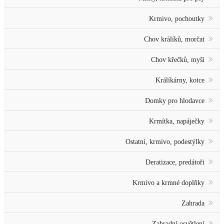
Krmivo, pochoutky
Chov králíků, morčat
Chov křečků, myší
Králíkárny, kotce
Domky pro hlodavce
Krmítka, napáječky
Ostatní, krmivo, podestýlky
Deratizace, predátoři
Krmivo a krmné doplňky
Zahrada
Zahradní osvětlení