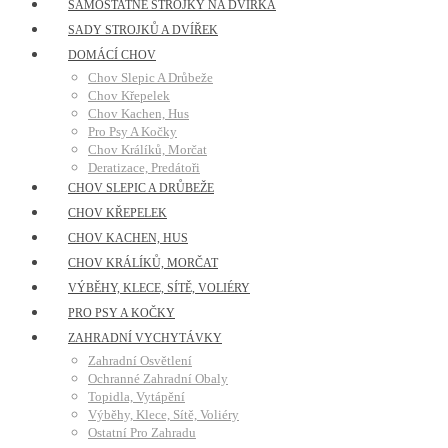
SAMOSTATNÉ STROJKY NA DVÍŘKA
SADY STROJKŮ A DVÍŘEK
DOMÁCÍ CHOV
Chov Slepic A Drůbeže
Chov Křepelek
Chov Kachen, Hus
Pro Psy A Kočky
Chov Králíků, Morčat
Deratizace, Predátoři
CHOV SLEPIC A DRŮBEŽE
CHOV KŘEPELEK
CHOV KACHEN, HUS
CHOV KRÁLÍKŮ, MORČAT
VÝBĚHY, KLECE, SÍTĚ, VOLIÉRY
PRO PSY A KOČKY
ZAHRADNÍ VYCHYTÁVKY
Zahradní Osvětlení
Ochranné Zahradní Obaly
Topidla, Vytápění
Výběhy, Klece, Sítě, Voliéry
Ostatní Pro Zahradu