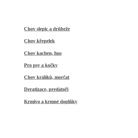
Domácí chov
Chov slepic a drůbeže
Chov křepelek
Chov kachen, hus
Pro psy a kočky
Chov králíků, morčat
Deratizace, predátoři
Krmivo a krmné doplňky
Zahrada