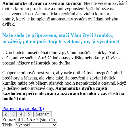
Automatické otvírání a zavírání kurníku
. Nechte večerní zavírání
dvířek kurníku pro slepice a ranní vypouštění Vaší drůbeže na
nastaveném času. Automatické otevírání a zavírání kurníku je
vrátný, který je kompletně automatický systém ovládání pohybu
dvířek.
Naše sada je připravena, stačí Vám čtyři šroubky,
nezáleží, jakou potřebujete velikost, my ji vyrobíme!
Už nebudete muset běhat ráno v pyžamu pouštět slepičky. Ani v
dešti, ani ve sněhu. A už žádné obavy z lišky nebo kuny. O vše se
postará některý náš strojek pro dvířka.
Chápeme odpovědnost za to, aby naše drůbež byla bezpečná před
predátory a šťastná, ale víme také, že otevření a zavření dvířek
kurníku může být během různých hodin nepraktické a otravné, když
je deštivo nebo mrazivé dny.
Automatická dvířka zajistí
každodenní péči o otevírání a uzavírání kurníků v závislosti na
hodině i dni.
Porovnání výrobku (0)
2
3
4
5
Seznam
Zobrazuji 1 až 5 z 5 (stran 1)
Třídit: