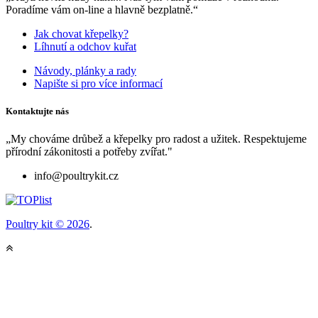
Poradíme vám on-line a hlavně bezplatně.“
Jak chovat křepelky?
Líhnutí a odchov kuřat
Návody, plánky a rady
Napište si pro více informací
Kontaktujte nás
„My chováme drůbež a křepelky pro radost a užitek. Respektujeme
přírodní zákonitosti a potřeby zvířat."
info@poultrykit.cz
Poultry kit © 2026
.