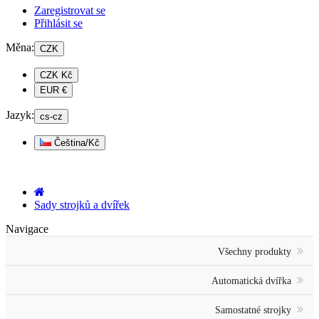
Zaregistrovat se
Přihlásit se
Měna:
CZK
CZK Kč
EUR €
Jazyk:
cs-cz
Čeština/Kč
Sady strojků a dvířek
Navigace
Všechny produkty
Automatická dvířka
Samostatné strojky