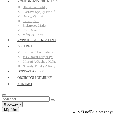
KOMPONENTY PRO KUTILY
Hliníkové Profily
Plastové Spojky Profilů
Desky, Výplně
Pletiva, Síta
Elektrosoučástky
Příslušenství
Může Se Hodit
VÝPRODEJ & ROZBALENO
PORADNA
Inspirační Fotogalerie
Jak Chovat Křepelky?
Líhnutí A Odchov Kuřat
Návody, Plánky A Rady
DOPRAVA & CENY
OBCHODNÍ PODMÍNKY
KONTAKT
0 položek -
Můj účet
Váš košík je prázdný!