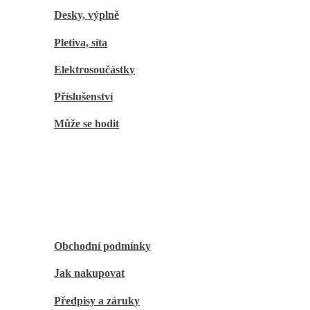
Desky, výplně
Pletiva, síta
Elektrosoučástky
Příslušenství
Může se hodit
O nákupu
Obchodní podmínky
Jak nakupovat
Předpisy a záruky