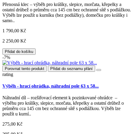
Přenosná klec – výběh pro králíky, slepice, morčata, křepelky a
ostatní drůbež o průměru cca 145 cm bez ochranné sítě s podlážkou.
Výběh lze použít u kurníku (bez podlážky), domečku pro králíky i
samo..
1 790,00 Kč
2 250,00 Kč
Přidat do košíku
-7%
Porovnat tento produkt
Přidat do seznamu přání
rating
Výběh - hrací ohrádka, náhradní pole 63 x 58...
Náhradní díl – rozšiřovací element k pozinkované ohrádce –
výběhu pro králíky, slepice, morčata, křepelky a ostatní drůbež o
průměru cca 145 cm bez ochranné sítě s podlážkou. Výběh lze
použít u kurní..
275,00 Kč