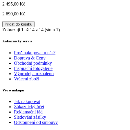
2 495,00 Kč
2 690,00 Kč
Přidat do košíku
Zobrazuji 1 až 14 z 14 (stran 1)
Zákaznický servis
Proč nakupovat u nás?
Doprava & Ceny
Obchodní podmínky
Inspirační fotogalerie
Výprodej a rozbaleno
Vrácení zboží
Vše o nákupu
Jak nakupovat
Zákaznický účet
Reklamační řád
Sledování zásilky
Odstoupení od smlouvy