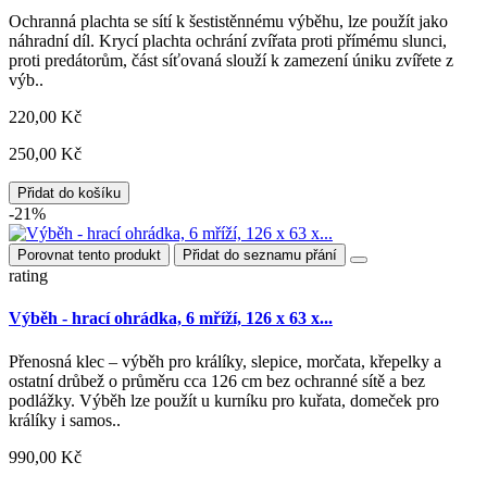
Ochranná plachta se sítí k šestistěnnému výběhu, lze použít jako
náhradní díl. Krycí plachta ochrání zvířata proti přímému slunci,
proti predátorům, část síťovaná slouží k zamezení úniku zvířete z
výb..
220,00 Kč
250,00 Kč
Přidat do košíku
-21%
Porovnat tento produkt
Přidat do seznamu přání
rating
Výběh - hrací ohrádka, 6 mříží, 126 x 63 x...
Přenosná klec – výběh pro králíky, slepice, morčata, křepelky a
ostatní drůbež o průměru cca 126 cm bez ochranné sítě a bez
podlážky. Výběh lze použít u kurníku pro kuřata, domeček pro
králíky i samos..
990,00 Kč