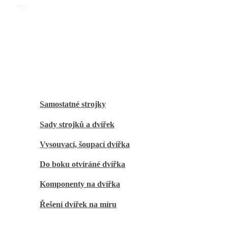
Mobile Menu
Úvod
Automatická dvířka
Samostatné strojky
Sady strojků a dvířek
Vysouvací, šoupací dvířka
Do boku otvíráné dvířka
Komponenty na dvířka
Řešení dvířek na míru