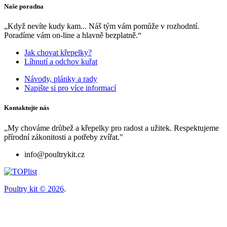
Naše poradna
„Když nevíte kudy kam... Náš tým vám pomůže v rozhodntí.
Poradíme vám on-line a hlavně bezplatně.“
Jak chovat křepelky?
Líhnutí a odchov kuřat
Návody, plánky a rady
Napište si pro více informací
Kontaktujte nás
„My chováme drůbež a křepelky pro radost a užitek. Respektujeme
přírodní zákonitosti a potřeby zvířat."
info@poultrykit.cz
Poultry kit © 2026
.