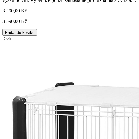
výšku 60 cm. Výběh lze použít samostatně pro různá malá zvířata. ..
3 290,00 Kč
3 590,00 Kč
Přidat do košíku
-5%