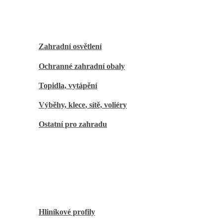
Zahrada
Zahradní osvětlení
Ochranné zahradní obaly
Topidla, vytápění
Výběhy, klece, sítě, voliéry
Ostatní pro zahradu
Kutilové
Hliníkové profily