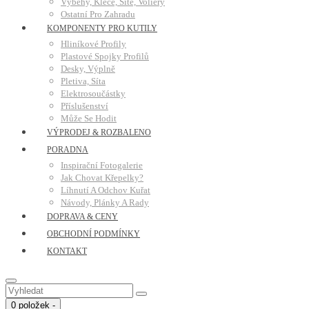
Výběhy, Klece, Sítě, Voliéry
Ostatní Pro Zahradu
KOMPONENTY PRO KUTILY
Hliníkové Profily
Plastové Spojky Profilů
Desky, Výplně
Pletiva, Síta
Elektrosoučástky
Příslušenství
Může Se Hodit
VÝPRODEJ & ROZBALENO
PORADNA
Inspirační Fotogalerie
Jak Chovat Křepelky?
Líhnutí A Odchov Kuřat
Návody, Plánky A Rady
DOPRAVA & CENY
OBCHODNÍ PODMÍNKY
KONTAKT
0 položek -