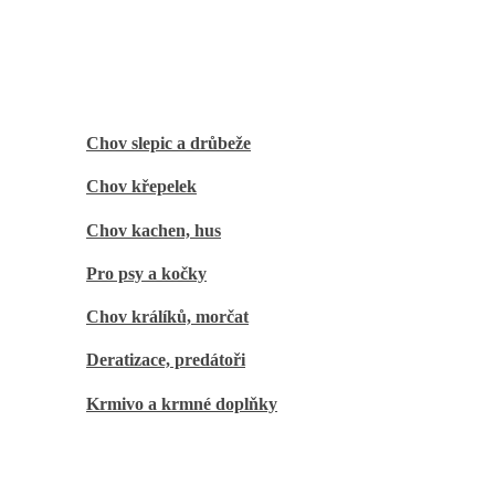
Domácí chov
Chov slepic a drůbeže
Chov křepelek
Chov kachen, hus
Pro psy a kočky
Chov králíků, morčat
Deratizace, predátoři
Krmivo a krmné doplňky