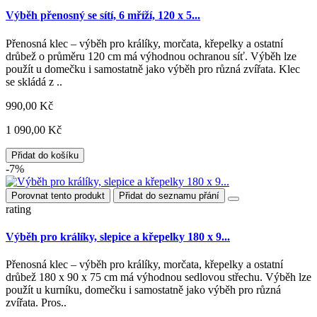
Výběh přenosný se sítí, 6 mříží, 120 x 5...
Přenosná klec – výběh pro králíky, morčata, křepelky a ostatní
drůbež o průměru 120 cm má výhodnou ochranou síť. Výběh lze
použít u domečku i samostatně jako výběh pro různá zvířata. Klec
se skládá z ..
990,00 Kč
1 090,00 Kč
Přidat do košíku
-7%
Porovnat tento produkt
Přidat do seznamu přání
rating
Výběh pro králíky, slepice a křepelky 180 x 9...
Přenosná klec – výběh pro králíky, morčata, křepelky a ostatní
drůbež 180 x 90 x 75 cm má výhodnou sedlovou střechu. Výběh lze
použít u kurníku, domečku i samostatně jako výběh pro různá
zvířata. Pros..