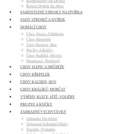
Komponenty Na Dvířka
Řešení Dvířek Na Míru
SAMOSTATNÉ STROJKY NA DVÍŘKA
SADY STROJKŮ A DVÍŘEK
DOMÁCÍ CHOV
Chov Slepic A Drůbeže
Chov Křepelek
Chov Kachen, Hus
Pro Psy A Kočky
Chov Králíků, Morčat
Deratizace, Predátoři
CHOV SLEPIC A DRŮBEŽE
CHOV KŘEPELEK
CHOV KACHEN, HUS
CHOV KRÁLÍKŮ, MORČAT
VÝBĚHY, KLECE, SÍTĚ, VOLIÉRY
PRO PSY A KOČKY
ZAHRADNÍ VYCHYTÁVKY
Zahradní Osvětlení
Ochranné Zahradní Obaly
Topidla, Vytápění