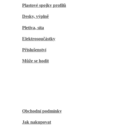
Plastové spojky profilů
Desky, výplně
Pletiva, síta
Elektrosoučástky
Příslušenství
Může se hodit
O nákupu
Obchodní podmínky
Jak nakupovat